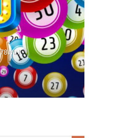
n 78WIN