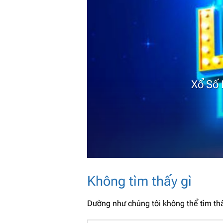
Xổ Số 
Không tìm thấy gì
Dường như chúng tôi không thể tìm thấ